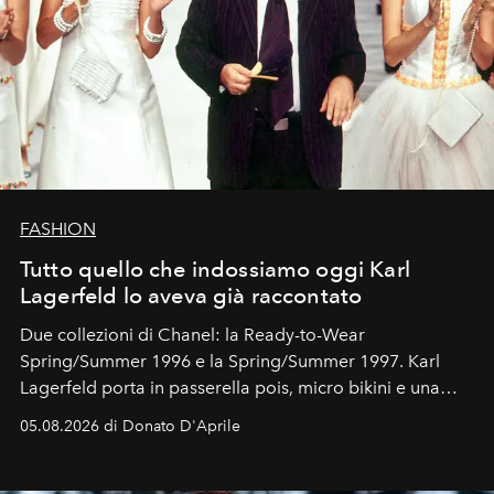
FASHION
Tutto quello che indossiamo oggi Karl
Lagerfeld lo aveva già raccontato
Due collezioni di Chanel: la Ready-to-Wear
Spring/Summer 1996 e la Spring/Summer 1997. Karl
Lagerfeld porta in passerella pois, micro bikini e una
logomania pensata per la spiaggia
, con Cindy, Linda,
05.08.2026 di Donato D'Aprile
Kate, Claudia e Carla una dietro l'altra. Trent'anni dopo,
in un'industria che vive di archivi, quel guardaroba resta
uno dei documenti più contemporanei che abbiamo.