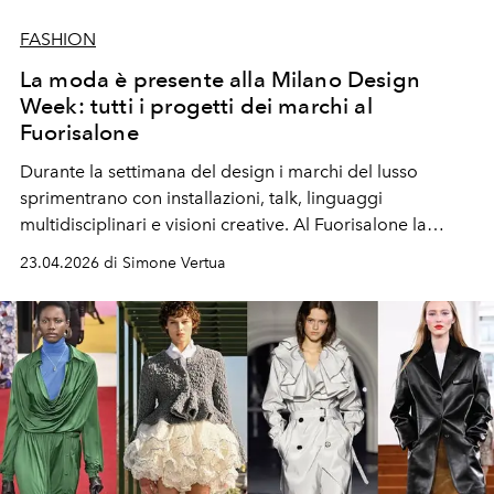
FASHION
La moda è presente alla Milano Design
Week: tutti i progetti dei marchi al
Fuorisalone
Durante la settimana del design i marchi del lusso
sprimentrano con installazioni, talk, linguaggi
multidisciplinari e visioni creative. Al Fuorisalone la
moda riscrive il proprio codice espressivo,
23.04.2026 di Simone Vertua
trasformando i propri trademark in narrazione ed
esperienza culturale per incantare pubblico
internazionale che la Milano Design Week richiama
all'ordine.