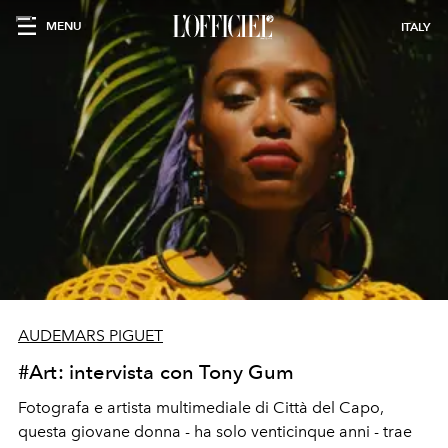
MENU
ITALY
AUDEMARS PIGUET
#Art: intervista con Tony Gum
Fotografa e artista multimediale di Città del Capo,
questa giovane donna - ha solo venticinque anni - trae