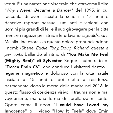
verità. È una narrazione viscerale che attraversa il film
"
Why I Never Became a Dancer
" del 1995, in cui
racconta di aver lasciato la scuola a 13 anni e
descrive rapporti sessuali umilianti e violenti con
uomini più grandi di lei, e il suo girovagare per la città
mentre i ragazzi per strada le urlavano «
sgualdrina!
».
Ma alla fine esorcizza questo dolore pronunciandone
i nomi: «
Shane, Eddie, Tony, Doug, Richard, questa è
per voi!
», ballando al ritmo di
"You Make Me Feel
(Mighty Real)" di Sylvester
. Segue l'autoritratto di
"Tracey Emin CV"
, che conduce i visitatori dentro il
legame magnetico e doloroso con la città natale
lasciata a 15 anni e poi eletta a residenza
permanente dopo la morte della madre nel 2016. In
questo flusso di coscienza visivo, il trauma non è mai
voyeurismo, ma una forma di sorellanza militante.
Opere come il neon
"I could have Loved my
Innocence"
o il video
"How It Feels"
dove Emin