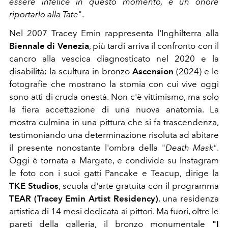
essere infelice in questo momento, è un onore
riportarlo alla Tate
".
Nel 2007 Tracey Emin rappresenta l'Inghilterra alla
Biennale di Venezia
, più tardi arriva il confronto con il
cancro alla vescica diagnosticato nel 2020 e la
disabilità: la scultura in bronzo
Ascension
(2024) e le
fotografie che mostrano la stomia con cui vive oggi
sono atti di cruda onestà. Non c'è vittimismo, ma solo
la fiera accettazione di una nuova anatomia. La
mostra culmina in una pittura che si fa trascendenza,
testimoniando una determinazione risoluta ad abitare
il presente nonostante l'ombra della "
Death Mask"
.
Oggi è tornata a Margate, e condivide su Instagram
le foto con i suoi gatti Pancake e Teacup, dirige la
TKE Studios
, scuola d'arte gratuita con il programma
TEAR (Tracey Emin Artist Residency)
, una residenza
artistica di 14 mesi dedicata ai pittori. Ma fuori, oltre le
pareti della galleria, il bronzo monumentale
"I