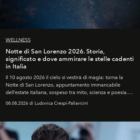
WELLNESS
Notte di San Lorenzo 2026. Storia,
significato e dove ammirare le stelle cadenti
in Italia
Il 10 agosto 2026 il cielo si vestirà di magia: torna la
Notte di San Lorenzo
, appuntamento immancabile
dell’estate italiana, sospeso tra mito, scienza e poesia.
Sarà il momento in cui gli occhi si alzano verso la volta
08.08.2026 di Ludovica Crespi-Pallavicini
celeste per seguire il passaggio delle
Perseidi
, quelle
che chiamiamo comunemente
stelle cadenti
, e affidare
all’universo i desideri più segreti