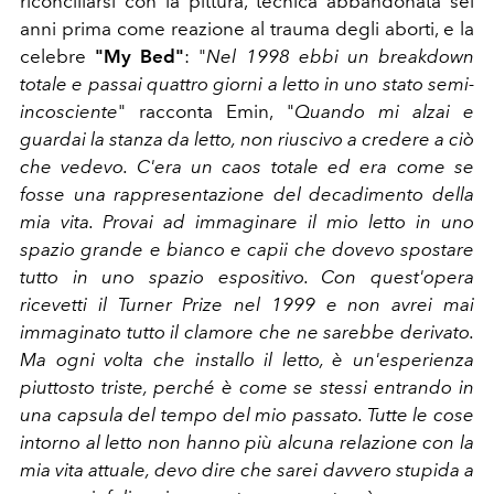
riconciliarsi con la pittura, tecnica abbandonata sei
anni prima come reazione al trauma degli aborti, e la
celebre
"My Bed"
: "
Nel 1998 ebbi un breakdown
totale e passai quattro giorni a letto in uno stato semi-
incosciente
" racconta Emin, "
Quando mi alzai e
guardai la stanza da letto, non riuscivo a credere a ciò
che vedevo. C'era un caos totale ed era come se
fosse una rappresentazione del decadimento della
mia vita. Provai ad immaginare il mio letto in uno
spazio grande e bianco e capii che dovevo spostare
tutto in uno spazio espositivo. Con quest'opera
ricevetti il Turner Prize nel 1999 e non avrei mai
immaginato tutto il clamore che ne sarebbe derivato.
Ma ogni volta che installo il letto, è un'esperienza
piuttosto triste, perché è come se stessi entrando in
una capsula del tempo del mio passato. Tutte le cose
intorno al letto non hanno più alcuna relazione con la
mia vita attuale, devo dire che sarei davvero stupida a