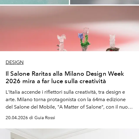
DESIGN
Il Salone Raritas alla Milano Design Week
2026 mira a far luce sulla creatività
L'Italia accende i riflettori sulla creatività, tra design e
arte. Milano torna protagonista con la 64ma edizione
del Salone del Mobile, "A Matter of Salone", con il nuovo
progetto "Raritas. Curated icons, unique objects, and
20.04.2026 di Guia Rossi
outsider pieces", a cura di Annalisa Rosso, e con gli
appuntamenti del Fuorisalone. Una Design week sempre
più spostata verso l'arte, anticipata da Miart, fiera