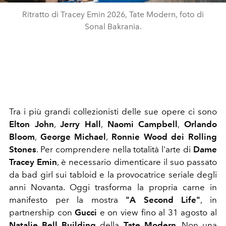
Ritratto di Tracey Emin 2026, Tate Modern, foto di
Sonal Bakrania.
Tra i più grandi collezionisti delle sue opere ci sono
Elton John
,
Jerry Hall
,
Naomi Campbell
,
Orlando
Bloom
,
George Michael
,
Ronnie Wood dei Rolling
Stones
. Per comprendere nella totalità l'arte di
Dame
Tracey Emin
, è necessario dimenticare il suo passato
da bad girl sui tabloid e la provocatrice seriale degli
anni Novanta. Oggi trasforma la propria carne in
manifesto per la mostra
"A Second Life"
, in
partnership con
Gucci
e on view fino al 31 agosto al
Natalie Bell Building
della
Tate Modern
. Non una