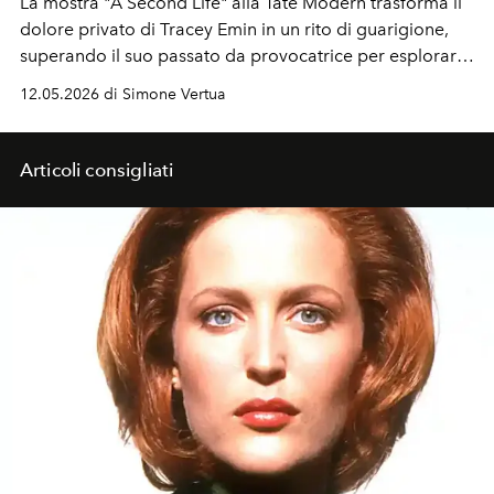
La mostra "A Second Life" alla Tate Modern trasforma il
dolore privato di Tracey Emin in un rito di guarigione,
superando il suo passato da provocatrice per esplorare
nascita, vita e morte. In partnership con Gucci e amata
12.05.2026 di Simone Vertua
da star internazionali, l'artista invita i visitatori ad
abbandonare l'apatia per connettersi profondamente
con le proprie emozioni.
Articoli consigliati