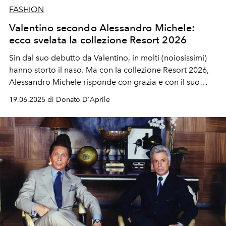
FASHION
Valentino secondo Alessandro Michele:
ecco svelata la collezione Resort 2026
Sin dal suo debutto da Valentino, in molti (noiosissimi)
hanno storto il naso. Ma con la collezione Resort 2026,
Alessandro Michele risponde con grazia
e con il suo
inconfondibile immaginario
- obv rivisitato in chiave
19.06.2025 di Donato D'Aprile
Garavani.
Proprio così, il suo personalissimo linguaggio
estetico è in grado di parlare (fluentemente) anche la
lingua dell'
ultimo imperatore
.