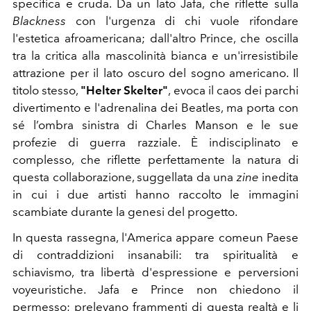
specifica e cruda. Da un lato Jafa, che riflette sulla
Blackness
con l'urgenza di chi vuole rifondare
l'estetica afroamericana; dall'altro Prince, che oscilla
tra la critica alla mascolinità bianca e un'irresistibile
attrazione per il lato oscuro del sogno americano. Il
titolo stesso,
"Helter Skelter"
, evoca il caos dei parchi
divertimento e l'adrenalina dei Beatles, ma porta con
sé l’ombra sinistra di Charles Manson e le sue
profezie di guerra razziale. È indisciplinato e
complesso, che riflette perfettamente la natura di
questa collaborazione, suggellata da una
zine
inedita
in cui i due artisti hanno raccolto le immagini
scambiate durante la genesi del progetto.
In questa rassegna, l'America appare comeun Paese
di contraddizioni insanabili: tra spiritualità e
schiavismo, tra libertà d'espressione e perversioni
voyeuristiche. Jafa e Prince non chiedono il
permesso; prelevano frammenti di questa realtà e li