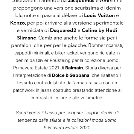
colorazioni. Partendo da
Jacquemus
e
Amiri
che
propongono una versione scurissima di denim
blu notte si passa ai délavé di
Louis Vuitton
e
Kenzo,
per poi arrivare alla versione sperimentale
e verniciata di
Dsquared2
e
Celine by Hedi
Slimane
. Cambiano anche le forme sia per i
pantaloni che per per le giacche. B
omber ricamati,
cappotti minimali, e biker jacket vengono ricreate in
denim da Olivier Rousteing per la collezione uomo
Primavera Estate 2021 di
Balmain
. Storia diversa per
l'interpretazione di
Dolce & Gabbana
, che risaltano il
tessuto contraddistinto dall'armatura saia con un
patchwork in jeans costruito prestando attenzione ai
contrasti di colore e alle volumetrie.
Scorri verso il basso per scoprire i capi in denim di
tendenza dalle sfilate e le collezioni moda uomo
Primavera Estate 2021.