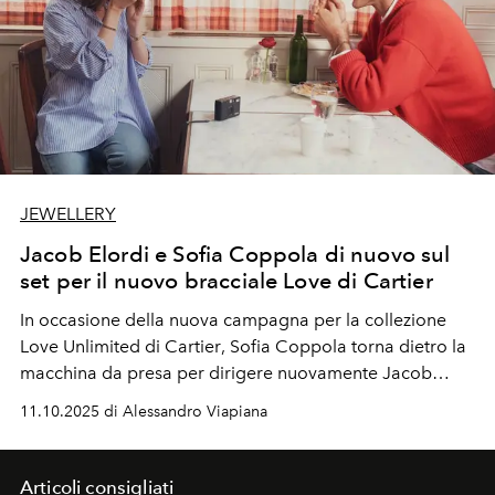
JEWELLERY
Jacob Elordi e Sofia Coppola di nuovo sul
set per il nuovo bracciale Love di Cartier
In occasione della nuova campagna per la collezione
Love Unlimited
di
Cartier
,
Sofia Coppola
torna dietro la
macchina da presa per dirigere nuovamente
Jacob
Elordi
. L’attore australiano, rivelazione della serie HBO
11.10.2025 di Alessandro Viapiana
Euphoria
e tra i volti più magnetici della sua
generazione, racconta il proprio legame con l’
iconico
bracciale Love
della maison francese e l’esperienza di
Articoli consigliati