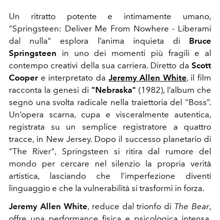
Un ritratto potente e intimamente umano,
"Springsteen: Deliver Me From Nowhere - Liberami
dal nulla" esplora l’anima inquieta di
Bruce
Springsteen
in uno dei momenti più fragili e al
contempo creativi della sua carriera. Diretto da
Scott
Cooper
e interpretato da
Jeremy Allen White
, il film
racconta la genesi di
"Nebraska"
(1982), l’album che
segnò una svolta radicale nella traiettoria del “Boss”.
Un’opera scarna, cupa e visceralmente autentica,
registrata su un semplice registratore a quattro
tracce, in New Jersey. Dopo il successo planetario di
"The River", Springsteen si ritira dal rumore del
mondo per cercare nel silenzio la propria verità
artistica, lasciando che l’imperfezione diventi
linguaggio e che la vulnerabilità si trasformi in forza.
Jeremy Allen White
, reduce dal trionfo di
The Bear
,
offre una performance fisica e psicologica intensa,