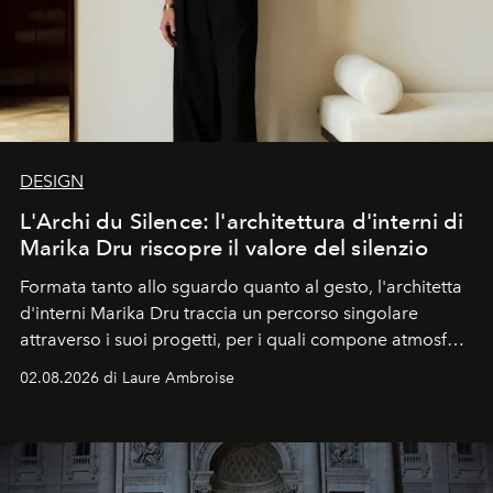
DESIGN
L'Archi du Silence: l'architettura d'interni di
Marika Dru riscopre il valore del silenzio
Formata tanto allo sguardo quanto al gesto, l'architetta
d'interni Marika Dru traccia un percorso singolare
attraverso i suoi progetti, per i quali compone atmosfere
silenziose, quasi sospese, dove l'emozione nasce meno
02.08.2026 di Laure Ambroise
dall'effetto che dalla sottrazione, e dove la giustezza
diventa una forma di evidenza.