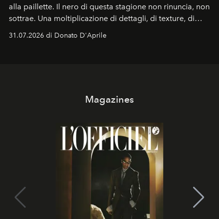
alla
paillette. Il nero di questa stagione
non rinuncia, non
sottrae. Una m
oltiplicazione di dettagli, di
texture, di
libertà. Ecco a voi una
gallery di look che raccontano
31.07.2026 di Donato D'Aprile
come il
colore più classico di tutti i tempi sia (ancora una
volta)
avanguardia pura
.
Magazines