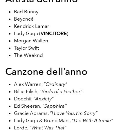
Bad Bunny
Beyoncé
Kendrick Lamar
Lady Gaga (
VINCITORE
)
Morgan Wallen
Taylor Swift
The Weeknd
Canzone dell’anno
Alex Warren,
“Ordinary”
Billie Eilish,
“Birds of a Feather”
Doechii,
“Anxiety”
Ed Sheeran,
“Sapphire”
Gracie Abrams,
“I Love You, I’m Sorry”
Lady Gaga & Bruno Mars,
“Die With A Smile”
Lorde,
“What Was That”