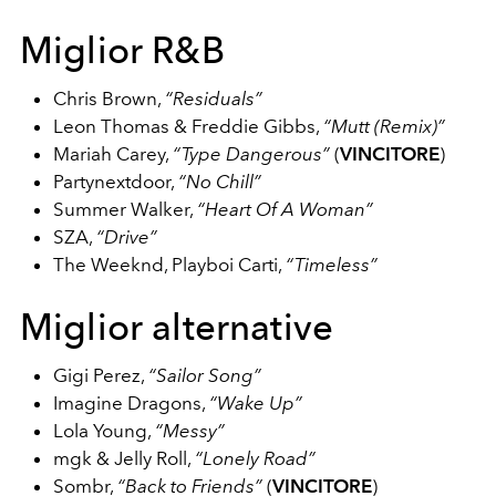
Miglior R&B
Chris Brown,
“Residuals”
Leon Thomas & Freddie Gibbs,
“Mutt (Remix)”
Mariah Carey,
“Type Dangerous”
(
VINCITORE
)
Partynextdoor,
“No Chill”
Summer Walker,
“Heart Of A Woman”
SZA,
“Drive”
The Weeknd, Playboi Carti,
“Timeless”
Miglior alternative
Gigi Perez,
“Sailor Song”
Imagine Dragons,
“Wake Up”
Lola Young,
“Messy”
mgk & Jelly Roll,
“Lonely Road”
Sombr,
“Back to Friends”
(
VINCITORE
)