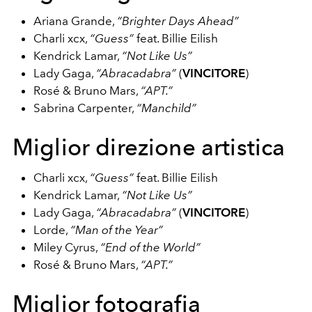
Ariana Grande,
“Brighter Days Ahead”
Charli xcx,
“Guess”
feat. Billie Eilish
Kendrick Lamar,
“Not Like Us”
Lady Gaga,
“Abracadabra”
(
VINCITORE
)
Rosé & Bruno Mars,
“APT.”
Sabrina Carpenter,
“Manchild”
Miglior direzione artistica
Charli xcx,
“Guess”
feat. Billie Eilish
Kendrick Lamar,
“Not Like Us”
Lady Gaga,
“Abracadabra”
(
VINCITORE
)
Lorde,
“Man of the Year”
Miley Cyrus,
“End of the World”
Rosé & Bruno Mars,
“APT.”
Miglior fotografia