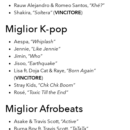
Rauw Alejandro & Romeo Santos,
“Khé?”
Shakira,
“Soltera”
(
VINCITORE
)
Miglior K-pop
Aespa,
“Whiplash”
Jennie,
“Like Jennie”
Jimin,
“Who”
Jisoo,
“Earthquake”
Lisa ft. Doja Cat & Raye,
“Born Again”
(
VINCITORE
)
Stray Kids,
“Chk Chk Boom”
Rosé,
“Toxic Till the End”
Miglior Afrobeats
Asake & Travis Scott,
“Active”
Burna Boy ft. Travis Scott,
“TaTaTa”