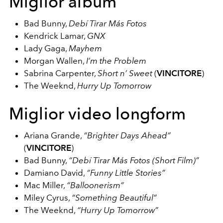
Miglior album
Bad Bunny,
Debí Tirar Más Fotos
Kendrick Lamar,
GNX
Lady Gaga,
Mayhem
Morgan Wallen,
I’m the Problem
Sabrina Carpenter,
Short n’ Sweet
(
VINCITORE
)
The Weeknd,
Hurry Up Tomorrow
Miglior video longform
Ariana Grande,
“Brighter Days Ahead”
(
VINCITORE
)
Bad Bunny,
“Debí Tirar Más Fotos (Short Film)”
Damiano David,
“Funny Little Stories”
Mac Miller,
“Balloonerism”
Miley Cyrus,
“Something Beautiful”
The Weeknd,
“Hurry Up Tomorrow”