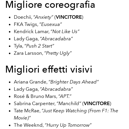
Migliore coreografia
Doechii,
“Anxiety”
(
VINCITORE
)
FKA Twigs,
“Eusexua”
Kendrick Lamar,
“Not Like Us”
Lady Gaga,
“Abracadabra”
Tyla,
“Push 2 Start”
Zara Larsson,
“Pretty Ugly”
Migliori effetti visivi
Ariana Grande,
“Brighter Days Ahead”
Lady Gaga,
“Abracadabra”
Rosé & Bruno Mars,
“APT.”
Sabrina Carpenter,
“Manchild”
(
VINCITORE
)
Tate McRae,
“Just Keep Watching (From F1: The
Movie)”
The Weeknd,
“Hurry Up Tomorrow”