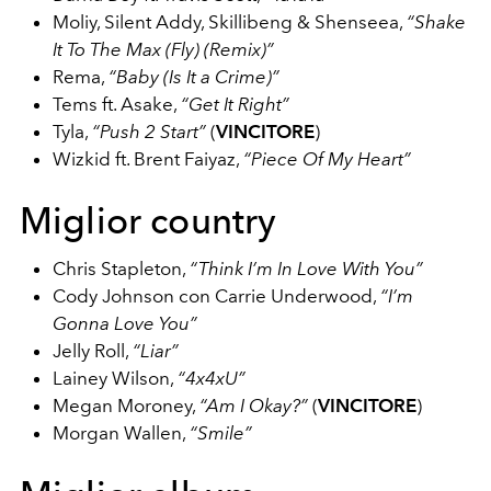
Moliy, Silent Addy, Skillibeng & Shenseea,
“Shake
It To The Max (Fly) (Remix)”
Rema,
“Baby (Is It a Crime)”
Tems ft. Asake,
“Get It Right”
Tyla,
“Push 2 Start”
(
VINCITORE
)
Wizkid ft. Brent Faiyaz,
“Piece Of My Heart”
Miglior country
Chris Stapleton,
“Think I’m In Love With You”
Cody Johnson con Carrie Underwood,
“I’m
Gonna Love You”
Jelly Roll,
“Liar”
Lainey Wilson,
“4x4xU”
Megan Moroney,
“Am I Okay?”
(
VINCITORE
)
Morgan Wallen,
“Smile”