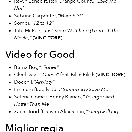
Ravyn Lenae ft. Rex Orange County,
“Love Me
Not”
Sabrina Carpenter,
“Manchild”
Sombr,
“12 to 12”
Tate McRae,
“Just Keep Watching (From F1 The
Movie)”
(
VINCITORE
)
Video for Good
Burna Boy,
“Higher”
Charli xcx –
“Guess”
feat. Billie Eilish (
VINCITORE
)
Doechii,
“Anxiety”
Eminem ft. Jelly Roll,
“Somebody Save Me”
Selena Gomez, Benny Blanco,
“Younger and
Hotter Than Me”
Zach Hood ft. Sasha Alex Sloan,
“Sleepwalking”
Miglior regia