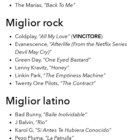
The Marías,
“Back To Me”
Miglior rock
Coldplay,
“All My Love”
(
VINCITORE
)
Evanescence,
“Afterlife (From the Netflix Series
Devil May Cry)”
Green Day,
“One Eyed Bastard”
Lenny Kravitz,
“Honey”
Linkin Park,
“The Emptiness Machine”
Twenty One Pilots,
“The Contract”
Miglior latino
Bad Bunny,
“Baile Inolvidable”
J Balvin,
“Rio”
Karol G,
“Si Antes Te Hubiera Conocido”
Peso Pluma,
“La Patrulla”