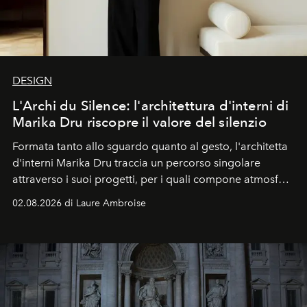
DESIGN
L'Archi du Silence: l'architettura d'interni di
Marika Dru riscopre il valore del silenzio
Formata tanto allo sguardo quanto al gesto, l'architetta
d'interni Marika Dru traccia un percorso singolare
attraverso i suoi progetti, per i quali compone atmosfere
silenziose, quasi sospese, dove l'emozione nasce meno
02.08.2026 di Laure Ambroise
dall'effetto che dalla sottrazione, e dove la giustezza
diventa una forma di evidenza.