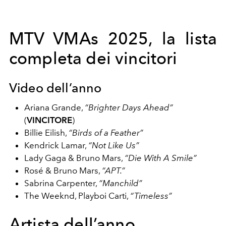
MTV VMAs 2025, la lista
completa dei vincitori
Video dell’anno
Ariana Grande,
“Brighter Days Ahead”
(
VINCITORE
)
Billie Eilish,
“Birds of a Feather”
Kendrick Lamar,
“Not Like Us”
Lady Gaga & Bruno Mars,
“Die With A Smile”
Rosé & Bruno Mars,
“APT.”
Sabrina Carpenter,
“Manchild”
The Weeknd, Playboi Carti,
“Timeless”
Artista dell’anno