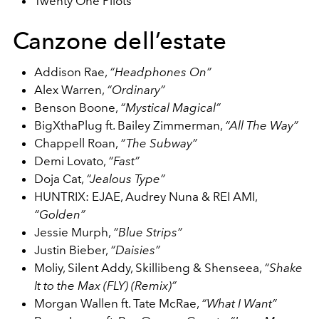
Twenty One Pilots
Canzone dell’estate
Addison Rae,
“Headphones On”
Alex Warren,
“Ordinary”
Benson Boone,
“Mystical Magical”
BigXthaPlug ft. Bailey Zimmerman,
“All The Way”
Chappell Roan,
“The Subway”
Demi Lovato,
“Fast”
Doja Cat,
“Jealous Type”
HUNTRIX: EJAE, Audrey Nuna & REI AMI,
“Golden”
Jessie Murph,
“Blue Strips”
Justin Bieber,
“Daisies”
Moliy, Silent Addy, Skillibeng & Shenseea,
“Shake
It to the Max (FLY) (Remix)”
Morgan Wallen ft. Tate McRae,
“What I Want”