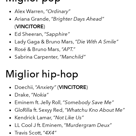
Alex Warren,
“Ordinary”
Ariana Grande,
“Brighter Days Ahead”
(
VINCITORE
)
Ed Sheeran,
“Sapphire”
Lady Gaga & Bruno Mars,
“Die With A Smile”
Rosé & Bruno Mars,
“APT.”
Sabrina Carpenter,
“Manchild”
Miglior hip-hop
Doechii,
“Anxiety”
(
VINCITORE
)
Drake,
“Nokia”
Eminem ft. Jelly Roll,
“Somebody Save Me”
GloRilla ft. Sexyy Red,
“Whatchu Kno About Me”
Kendrick Lamar,
“Not Like Us”
LL Cool J ft. Eminem,
“Murdergram Deux”
Travis Scott,
“4X4”