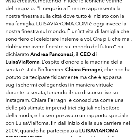
vista creativo, mettendo in luce le iconiche vetrine
del negozio. "Il negozio a Firenze rappresenta la
nostra finestra sulla città dove tutto è iniziato con la
mia famiglia.
LUISAVIAROMA.COM
è oggi invece la
nostra finestra sul mondo. È un’attività di famiglia che
sono fiero di celebrare insieme a voi. Ora più che mai,
dobbiamo avere finestre sul mondo del futuro” ha
dichiarato
Andrea Panconesi, il CEO di
LuisaViaRoma
. L’ospite d’onore e la madrina della
serata è stata l'influencer
Chiara Ferragni
, che non ha
potuto partecipare fisicamente ma che è apparsa
sugli schermi collegandosi in maniera virtuale
durante la serata, tenendo il suo discorso live su
Instagram. Chiara Ferragni è conosciuta come una
delle più stimate imprenditrici digitali nel settore
della moda, e ha sempre avuto un rapporto speciale
con LuisaViaRoma, fin dall’inizio della sua carriera nel
2009, quando ha partecipato a
LUISAVIAROMA