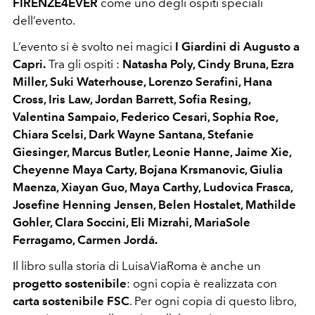
FIRENZE4EVER
come uno degli ospiti speciali
dell’evento.
L’evento si è svolto nei magici
I Giardini di Augusto a
Capri.
Tra gli ospiti :
Natasha Poly, Cindy Bruna, Ezra
Miller, Suki Waterhouse, Lorenzo Serafini, Hana
Cross, Iris Law, Jordan Barrett, Sofia Resing,
Valentina Sampaio, Federico Cesari, Sophia Roe,
Chiara Scelsi, Dark Wayne Santana, Stefanie
Giesinger, Marcus Butler, Leonie Hanne, Jaime Xie,
Cheyenne Maya Carty, Bojana Krsmanovic, Giulia
Maenza, Xiayan Guo, Maya Carthy, Ludovica Frasca,
Josefine Henning Jensen, Belen Hostalet, Mathilde
Gohler, Clara Soccini, Eli Mizrahi, MariaSole
Ferragamo, Carmen Jordá.
Il libro sulla storia di LuisaViaRoma è anche un
progetto sostenibile
: ogni copia è realizzata con
carta sostenibile FSC
. Per ogni copia di questo libro,