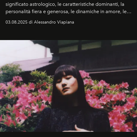
significato astrologico, le
caratteristiche dominanti
, la
personalità fiera e generosa, le dinamiche in
amore
, le
affinità di coppia
e l’
oroscopo Leone 2026
completo.
03.08.2025 di Alessandro Viapiana
Dalla simbologia al potere del Sole, un viaggio nella
psicologia e nei transiti astrologici di uno dei segni più
magnetici dello zodiaco.