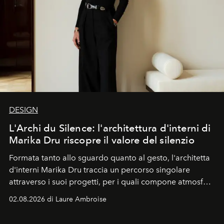
DESIGN
L'Archi du Silence: l'architettura d'interni di
Marika Dru riscopre il valore del silenzio
Formata tanto allo sguardo quanto al gesto, l'architetta
d'interni Marika Dru traccia un percorso singolare
attraverso i suoi progetti, per i quali compone atmosfere
silenziose, quasi sospese, dove l'emozione nasce meno
02.08.2026 di Laure Ambroise
dall'effetto che dalla sottrazione, e dove la giustezza
diventa una forma di evidenza.