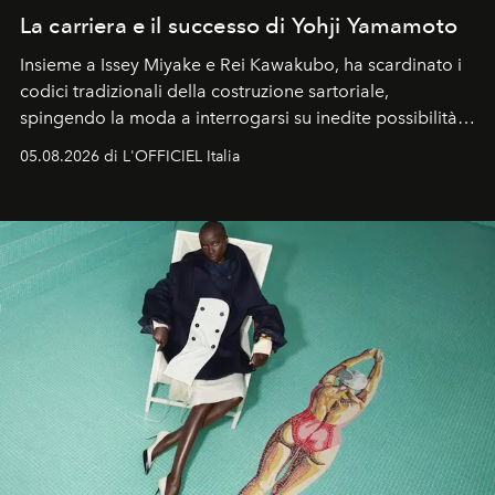
La carriera e il successo di Yohji Yamamoto
Insieme a Issey Miyake e Rei Kawakubo, ha scardinato i
codici tradizionali della costruzione sartoriale,
spingendo la moda a interrogarsi su inedite possibilità
formali e a ridefinire il concetto stesso di silhouette.
05.08.2026 di L'OFFICIEL Italia
Quella di Yohji Yamamoto è storia di un visionario che
ha riscritto i canoni estetici del XX secolo, lasciando
un’impronta indelebile nella storia della moda.