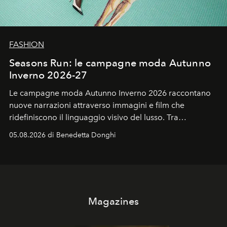
FASHION
Seasons Run: le campagne moda Autunno
Inverno 2026-27
Le campagne moda Autunno Inverno 2026 raccontano
nuove narrazioni attraverso immagini e film che
ridefiniscono il linguaggio visivo del lusso. Tra
protagonisti del cinema, volti della cultura
05.08.2026 di Benedetta Donghi
contemporanea e storytelling d'autore, le maison
trasformano ogni campagna in uno storytelling capace
di esprimere identità, visione e desiderio.
Magazines