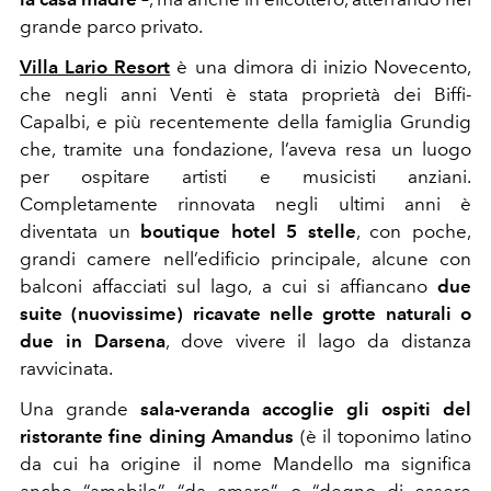
grande parco privato.
Villa Lario Resort
è una dimora di inizio Novecento,
che negli anni Venti è stata proprietà dei Biffi-
Capalbi, e più recentemente della famiglia Grundig
che, tramite una fondazione, l’aveva resa un luogo
per ospitare artisti e musicisti anziani.
Completamente rinnovata negli ultimi anni è
diventata un
boutique hotel 5 stelle
, con poche,
grandi camere nell’edificio principale, alcune con
balconi affacciati sul lago, a cui si affiancano
due
suite (nuovissime) ricavate nelle grotte naturali o
due in Darsena
, dove vivere il lago da distanza
ravvicinata.
Una grande
sala-veranda accoglie gli ospiti del
ristorante fine dining Amandus
(è il toponimo latino
da cui ha origine il nome Mandello ma significa
anche “amabile”, “da amare” o “degno di essere