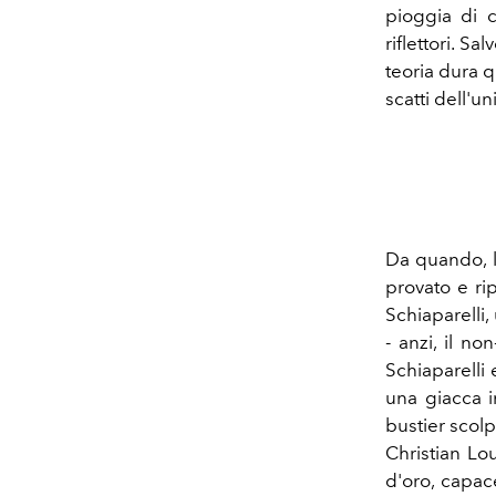
pioggia di co
riflettori. S
teoria dura q
scatti dell'u
Da quando, l
provato e ri
Schiaparelli,
- anzi, il no
Schiaparelli
una giacca i
bustier scolp
Christian Lo
d'oro, capac