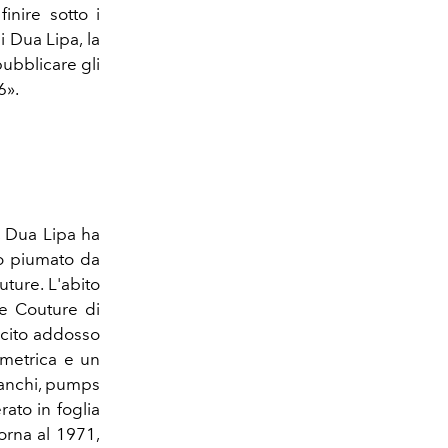
finire sotto i
i Dua Lipa, la
pubblicare gli
6».
, Dua Lipa ha
to piumato da
uture. L'abito
ute Couture di
ucito addosso
mmetrica e un
bianchi, pumps
ato in foglia
orna al 1971,