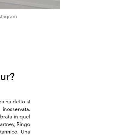
nstagram
eur?
a ha detto sì
inosservata.
lebrata in quel
artney, Ringo
itannico. Una