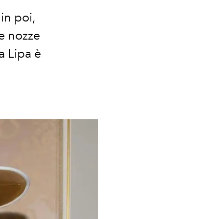
in poi,
 le nozze
a Lipa è