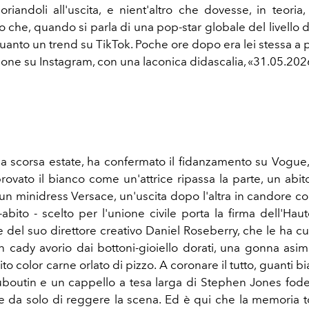
riandoli all'uscita, e nient'altro che dovesse, in teoria, 
alvo che, quando si parla di una pop-star globale del livello d
uanto un trend su TikTok. Poche ore dopo era lei stessa a 
nione su Instagram, con una laconica didascalia, «31.05.202
a scorsa estate, ha confermato il fidanzamento su Vogue
provato il bianco come un'attrice ripassa la parte, un abi
 un minidress Versace, un'uscita dopo l'altra in candore co
n-abito - scelto per l'unione civile porta la firma dell'Ha
 e del suo direttore creativo Daniel Roseberry, che le ha c
n cady avorio dai bottoni-gioiello dorati, una gonna asi
ito color carne orlato di pizzo. A coronare il tutto, guanti 
uboutin e un cappello a tesa larga di Stephen Jones foder
e da solo di reggere la scena. Ed è qui che la memoria t