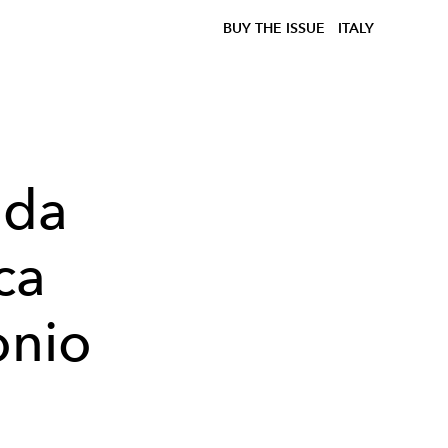
BUY THE ISSUE
ITALY
 da
ca
onio