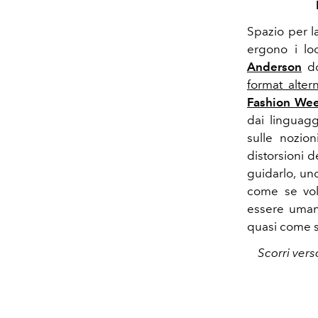
Spazio per la
ergono i lo
Anderson
do
format alter
Fashion We
dai linguagg
sulle nozion
distorsioni d
guidarlo, un
come se vol
essere umano
quasi come se
Scorri vers