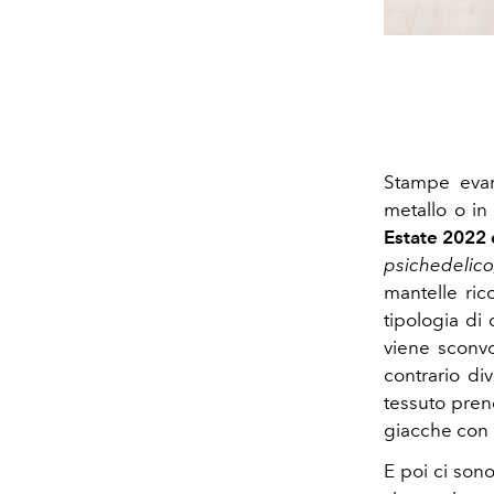
Stampe evane
metallo o in
Estate 2022
psichedelic
mantelle ric
tipologia di
viene sconvo
contrario di
tessuto pren
giacche con 
E poi ci sono