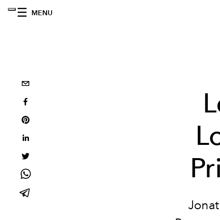
MENU
L
L
Pr
Jonat