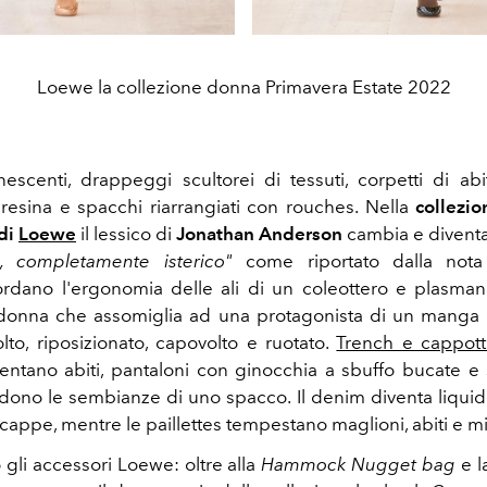
Loewe la collezione donna Primavera Estate 2022
scenti, drappeggi scultorei di tessuti, corpetti di abit
 resina e spacchi riarrangiati con rouches. Nella
collezi
 di
Loewe
il lessico di
Jonathan Anderson
cambia e divent
o, completamente isterico"
come riportato dalla not
ordano l'ergonomia delle ali di un coleottero e plasm
 donna che assomiglia ad una protagonista di un manga 
lto, riposizionato, capovolto e ruotato.
Trench e cappott
ventano abiti, pantaloni con ginocchia a sbuffo bucate e s
dono le sembianze di uno spacco. Il denim diventa liquid
cappe, mentre le
paillettes tempestano maglioni, abiti e 
 gli accessori Loewe: oltre alla
Hammock
Nugget
bag
e l