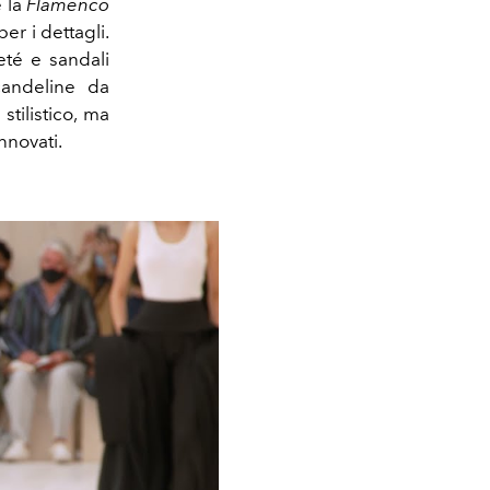
 la
Flamenco
per i dettagli.
é e sandali
candeline da
tilistico, ma
nnovati.