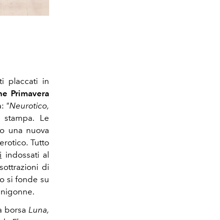
i placcati in
one Primavera
a:
"Neurotico,
a stampa.
Le
ano una nuova
erotico.
Tutto
i
indossati al
ottrazioni di
o si fonde su
minigonne.
a borsa
Luna,