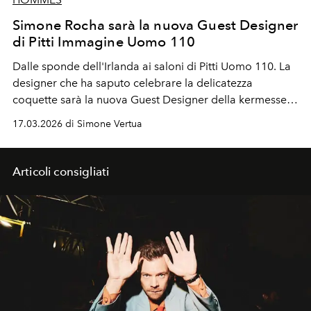
Simone Rocha sarà la nuova Guest Designer
di Pitti Immagine Uomo 110
Dalle sponde dell'Irlanda ai saloni di
Pitti Uomo 110
. La
designer che ha saputo celebrare la delicatezza
coquette sarà la nuova
Guest Designer
della kermesse
della moda maschile a Firenze. Un debutto che
17.03.2026 di Simone Vertua
promette di riscrivere i codici del menswear tra perle e
tulle.
Articoli consigliati