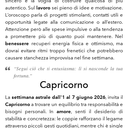
sincero e la voglia di costruire qualcosa di più
autentico. Sul
lavoro
sei pieno di idee e motivazione.
L’oroscopo parla di progetti stimolanti, contatti utili e
opportunità legate alla comunicazione o all’estero.
Attenzione però alle spese impulsive o alla tendenza
a promettere più di quanto puoi mantenere. Nel
benessere
recuperi energia fisica e ottimismo, ma
dovrai evitare ritmi troppo frenetici che potrebbero
causare stanchezza improvvisa nel fine settimana.
“Segui ciò che ti entusiasma: lì si nasconde la tua
fortuna.”
Capricorno
La
settimana astrale dall'1 al 7 giugno 2026
, invita il
Capricorno
a trovare un equilibrio tra responsabilità e
bisogni personali. In
amore
, senti il desiderio di
stabilità e concretezza: le coppie rafforzano il legame
attraverso piccoli gesti quotidiani, mentre chi è single