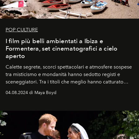
POP CULTURE
I film più belli ambientati a Ibiza e
Formentera, set cinematografici a cielo
aperto
Calette segrete, scorci spettacolari e atmosfere sospese
tra misticismo e mondanità hanno sedotto registi e
sceneggiatori. Tra i titoli che meglio hanno catturato
l’anima cinematografica di Ibiza e Formentera, Sex y
04.08.2024 di Maya Boyd
Lucía di Julio Medem, Amnesia di Gabriele Salvatores e
il poco conosciuto ma evocativo Lady Formentera.