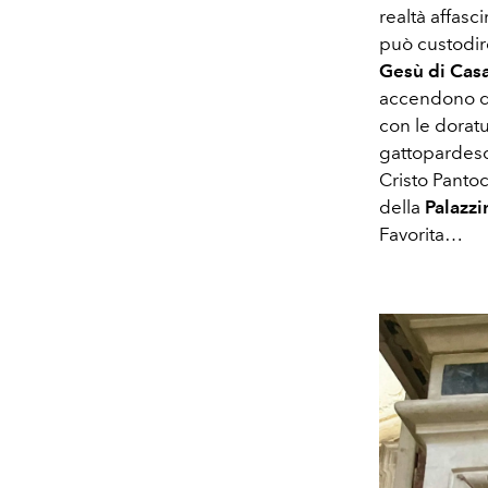
realtà affasc
può custodire
Gesù di Casa
accendono di 
con le doratu
gattopardesc
Cristo Panto
della
Palazzi
Favorita…