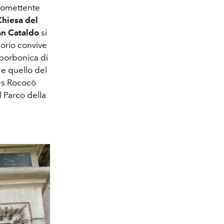
promettente
Chiesa del
an Cataldo
si
lorio convive
a borbonica di
e quello del
ies Rococò
l Parco della