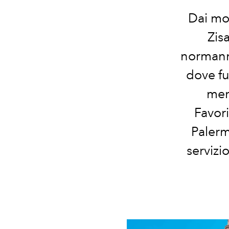
Dai mos
Zis
normanno
dove fu
merc
Favori
Palerm
servizi