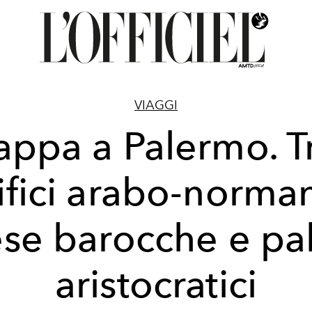
VIAGGI
appa a Palermo. T
ifici arabo-norman
ese barocche e pal
aristocratici