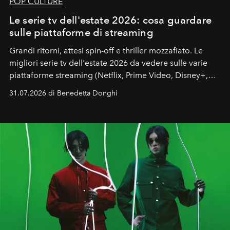
POP CULTURE
Le serie tv dell'estate 2026: cosa guardare
sulle piattaforme di streaming
Grandi ritorni, attesi spin-off e thriller mozzafiato. Le
migliori serie tv dell'estate 2026 da vedere sulle varie
piattaforme streaming (Netflix, Prime Video, Disney+,
Apple TV+ e Sky/Now). Una guida completa tra draghi,
31.07.2026 di Benedetta Donghi
coming of age e multiversi per orientare il binge
watching estivo sotto l'ombrellone.