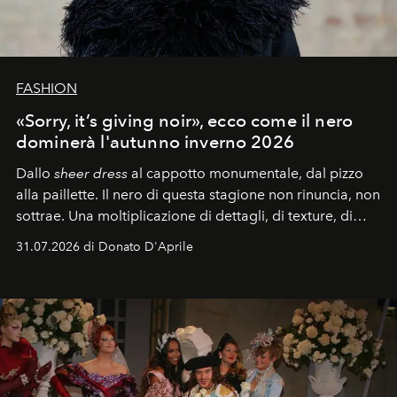
FASHION
«Sorry, it’s giving noir», ecco come il nero
dominerà l'autunno inverno 2026
Dallo
sheer dress
al
cappotto monumentale, dal pizzo
alla
paillette. Il nero di questa stagione
non rinuncia, non
sottrae. Una m
oltiplicazione di dettagli, di
texture, di
libertà. Ecco a voi una
gallery di look che raccontano
31.07.2026 di Donato D'Aprile
come il
colore più classico di tutti i tempi sia (ancora una
volta)
avanguardia pura
.