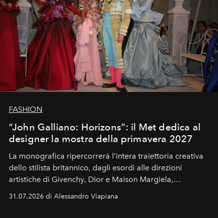
FASHION
“John Galliano: Horizons”: il Met dedica al
designer la mostra della primavera 2027
La monografica ripercorrerà l’intera traiettoria creativa
dello stilista britannico, dagli esordi alle direzioni
artistiche di
Givenchy
,
Dior
e
Maison Margiela
,
restituendo il ritratto di uno dei designer più influenti
31.07.2026 di Alessandro Viapiana
degli ultimi decenni.