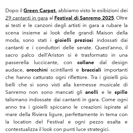
Dopo il
Green Carpet,
abbiamo visto le esibizioni dei
29 cantanti in gara
al
Festival di Sanremo 2025
.
Oltre
ai testi e le canzoni degli artisti in gara a rubare la
scena insieme ai look delle grandi Maison della
moda, sono stati i
gioielli
preziosi
indossati dai
cantanti e i conduttori delle serate. Quest'anno, il
sacro palco dell'Ariston si è trasformato in una
passerella luccicante, con
collane
dal design
audace,
orecchini
scintillanti e
bracciali
importanti
che hanno catturato ogni riflettore. Tra i gioielli più
belli che si sono visti alla kermesse musicale di
Sanremo non sono mancati gli
anelli
e le
spille
talismano indossate dai cantanti in gara. Come ogni
anno tra i gioielli spiccano le creazioni ispirate al
mare della Riviera ligure, perfettamente in tema con
la location del Festival e ogni pezzo esalta e
contestualizza il look con punti luce strategici.