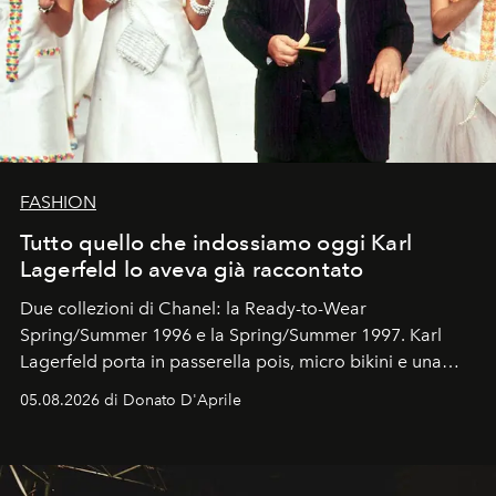
FASHION
Tutto quello che indossiamo oggi Karl
Lagerfeld lo aveva già raccontato
Due collezioni di Chanel: la Ready-to-Wear
Spring/Summer 1996 e la Spring/Summer 1997. Karl
Lagerfeld porta in passerella pois, micro bikini e una
logomania pensata per la spiaggia
, con Cindy, Linda,
05.08.2026 di Donato D'Aprile
Kate, Claudia e Carla una dietro l'altra. Trent'anni dopo,
in un'industria che vive di archivi, quel guardaroba resta
uno dei documenti più contemporanei che abbiamo.