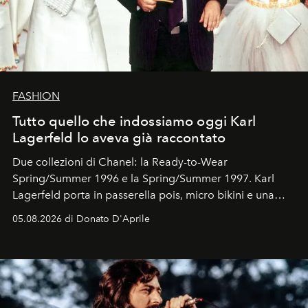
FASHION
Tutto quello che indossiamo oggi Karl
Lagerfeld lo aveva già raccontato
Due collezioni di Chanel: la Ready-to-Wear
Spring/Summer 1996 e la Spring/Summer 1997. Karl
Lagerfeld porta in passerella pois, micro bikini e una
logomania pensata per la spiaggia
, con Cindy, Linda,
05.08.2026 di Donato D'Aprile
Kate, Claudia e Carla una dietro l'altra. Trent'anni dopo,
in un'industria che vive di archivi, quel guardaroba resta
uno dei documenti più contemporanei che abbiamo.