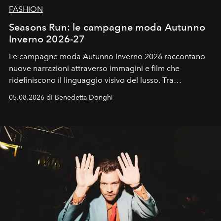
FASHION
Seasons Run: le campagne moda Autunno
Inverno 2026-27
Le campagne moda Autunno Inverno 2026 raccontano
nuove narrazioni attraverso immagini e film che
ridefiniscono il linguaggio visivo del lusso. Tra
protagonisti del cinema, volti della cultura
05.08.2026 di Benedetta Donghi
contemporanea e storytelling d'autore, le maison
trasformano ogni campagna in uno storytelling capace
di esprimere identità, visione e desiderio.