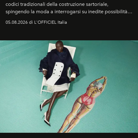
codici tradizionali della costruzione sartoriale,
spingendo la moda a interrogarsi su inedite possibilità
formali e a ridefinire il concetto stesso di silhouette.
05.08.2026 di L'OFFICIEL Italia
Quella di Yohji Yamamoto è storia di un visionario che
ha riscritto i canoni estetici del XX secolo, lasciando
un’impronta indelebile nella storia della moda.