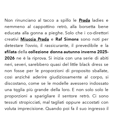
Non rinunciano al tacco a spillo le
Prada
ladies e
nemmeno al cappottino retrò, alla borsetta bene
educata alla gonna a pieghe. Solo che i co-direttori
creativi
Miuccia Prada
e
Raf Simons
sono noti per
detestare l’ovvio, il rassicurante, il prevedibile e la
sfilata
della
collezione donna autunno inverno 2025-
2026
ne è la riprova. Si inizia con una serie di abiti
neri, severi, sarebbero quasi del little black dress se
non fosse per le proporzioni di proposito sballate,
così anziché aderire giudiziosamente al corpo, si
discostano, come se le modelle avessero indossato
una tqglia più grande della loro. E non solo solo le
proporzioni a sparigliare il sentore retrò. Ci sono
tessuti stropicciati, mal tagliati oppure accostati con
voluta imprecisione. Quando poi fa il suo ingresso il