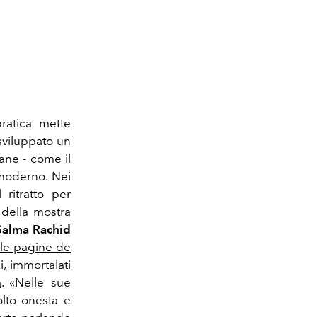
ratica mette
 sviluppato un
ane - come il
 moderno. Nei
l ritratto per
della mostra
Salma Rachid
lle pagine de
i, immortalati
a
. «Nelle sue
olto onesta e