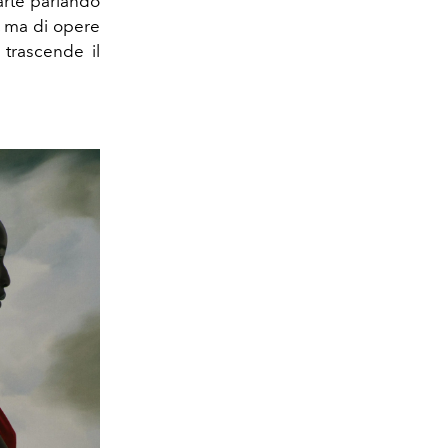
’arte parlando
i, ma di opere
 trascende il