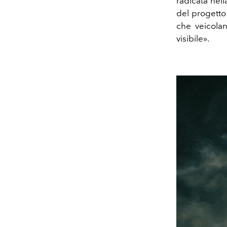
radicata nell
del progetto 
che veicolan
visibile».