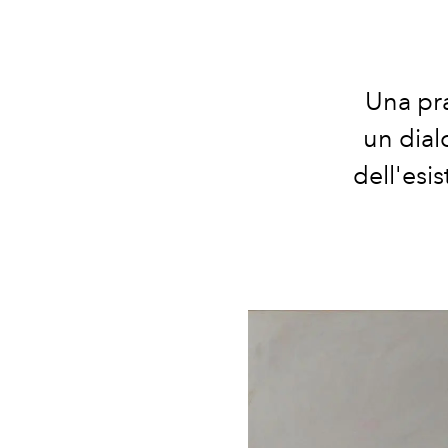
Una pra
un dial
dell'esi