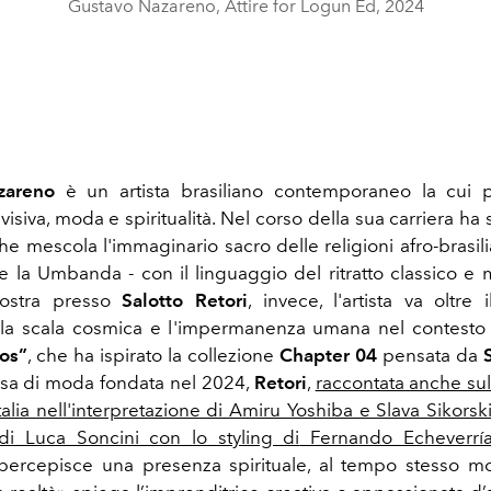
Gustavo Nazareno, Attire for Logun Ed, 2024
zareno
è un artista brasiliano contemporaneo la cui p
visiva, moda e spiritualità. Nel corso della sua carriera ha
he mescola l'immaginario sacro delle religioni afro-brasili
la Umbanda - con il linguaggio del ritratto classico e
mostra presso
Salotto Retori
, invece, l'artista va oltre i
 la scala cosmica e l'impermanenza umana nel contesto 
os”
, che ha ispirato la collezione
Chapter 04
pensata da
asa di moda fondata nel 2024,
Retori
,
raccontata anche su
alia nell'interpretazione di Amiru Yoshiba e Slava Sikorski
 di Luca Soncini con lo styling di
Fernando Echeverrí
 percepisce una presenza spirituale, al tempo stesso m