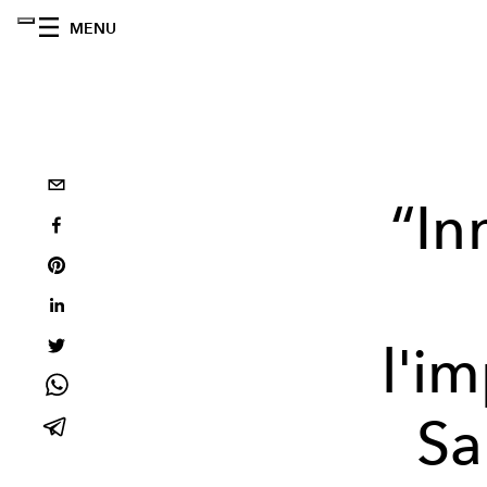
MENU
“In
l'i
Sa