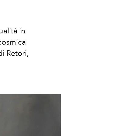
alità in
 cosmica
i Retori,