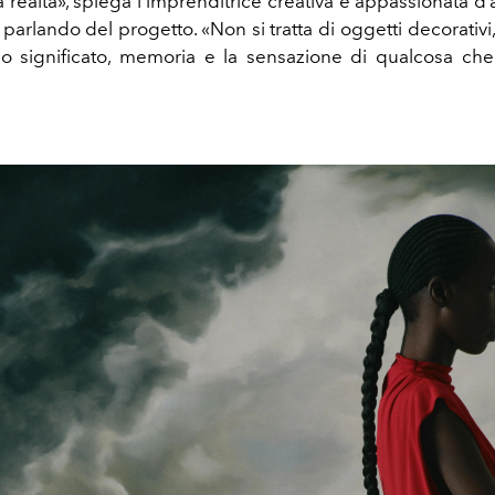
a realtà», spiega l’imprenditrice creativa e appassionata d
parlando del progetto. «Non si tratta di oggetti decorativ
o significato, memoria e la sensazione di qualcosa che